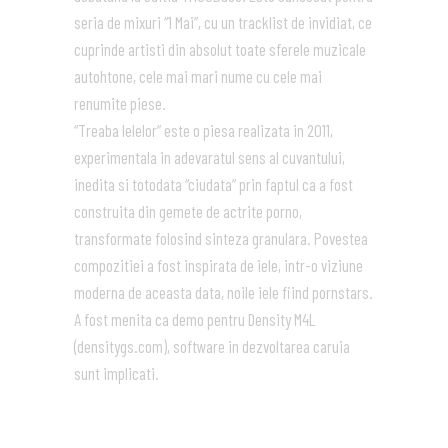
seria de mixuri “1 Mai”, cu un tracklist de invidiat, ce
cuprinde artisti din absolut toate sferele muzicale
autohtone, cele mai mari nume cu cele mai
renumite piese.
“Treaba Ielelor” este o piesa realizata in 2011,
experimentala in adevaratul sens al cuvantului,
inedita si totodata “ciudata” prin faptul ca a fost
construita din gemete de actrite porno,
transformate folosind sinteza granulara. Povestea
compozitiei a fost inspirata de iele, intr-o viziune
moderna de aceasta data, noile iele fiind pornstars.
A fost menita ca demo pentru Density M4L
(densitygs.com), software in dezvoltarea caruia
sunt implicati.