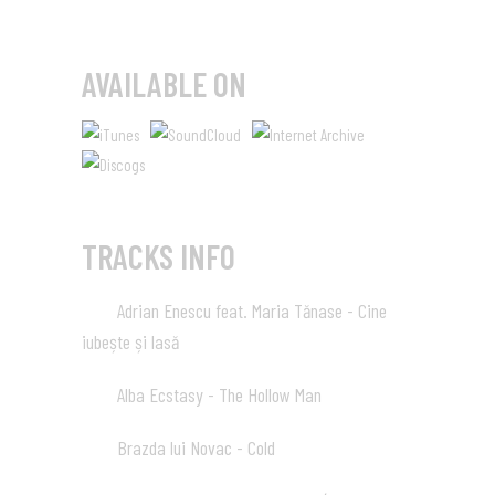
AVAILABLE ON
TRACKS INFO
Adrian Enescu feat. Maria Tănase - Cine
01
iubește și lasă
03:28
Alba Ecstasy - The Hollow Man
02
04:34
Brazda lui Novac - Cold
03
03:13