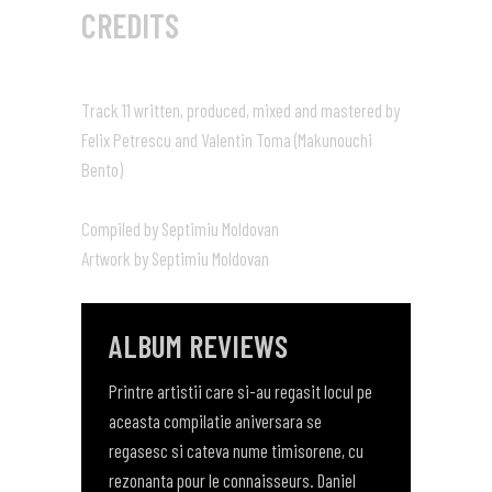
CREDITS
Track 11 written, produced, mixed and mastered by
Felix Petrescu and Valentin Toma (Makunouchi
Bento)
Compiled by Septimiu Moldovan
Artwork by Septimiu Moldovan
ALBUM REVIEWS
Printre artistii care si-au regasit locul pe
aceasta compilatie aniversara se
regasesc si cateva nume timisorene, cu
rezonanta pour le connaisseurs. Daniel