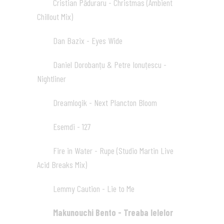
Cristian Păduraru - Christmas (Ambient
04
Chillout Mix)
02:00
Dan Bazix - Eyes Wide
05
05:31
Daniel Dorobanțu & Petre Ionuțescu -
06
Nightliner
06:20
Dreamlogik - Next Plancton Bloom
07
05:30
Esemdi - 127
08
04:38
Fire in Water - Rupe (Studio Martin Live
09
Acid Breaks Mix)
07:22
Lemmy Caution - Lie to Me
10
04:36
Makunouchi Bento - Treaba Ielelor
11