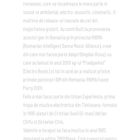
romanesc, care se incadreaza in mare parte in
sound-ul ambiental, electro-acoustic, cinematic. O
multime de release-uri lansate de cei doi,
majoritatea gratuit. Au contribuit la promovarea
acestui gen in Romania prin proiectul RIDMA
(Romanian Intelligent Dance Music Alliance), crew
din care mai facea parte Adapt (Bogdan Rosu), cu
care au lansat in anul 2001 ep-ul “Pixelparket”
(Electro Beats) si tot in acel an a realizat printre
primele petreceri IDM din Romania, RIDMA Fused
Party 2001.
Felix a mai facut parte din Urban Experience, prima
trupa de muzica electronica din Timisoara, formata
in 1995 alaturi de Cristian Savii (G-man) Adrian
Chifu si Octavian Chis.
Valentin a inceput sa faca muzica in anul 1997,
debutand la editia TM00Base. Este cunoscut pentru