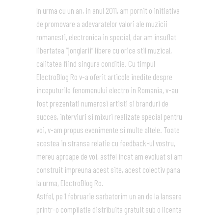
In urma cu un an, in anul 2011, am pornit o initiativa
de promovare a adevaratelor valori ale muzicii
romanesti, electronica in special, dar am insuflat
libertatea “jonglarii” libere cu orice stil muzical,
calitatea fiind singura conditie. Cu timpul
ElectroBlog Ro v-a oferit articole inedite despre
inceputurile fenomenului electro in Romania, v-au
fost prezentati numerosi artisti si branduri de
succes, interviuri si mixuri realizate special pentru
voi, v-am propus evenimente si multe altele. Toate
acestea in stransa relatie cu feedback-ul vostru,
mereu aproape de voi, astfel incat am evoluat si am
construit impreuna acest site, acest colectiv pana
la urma, ElectroBlog Ro.
Astfel, pe 1 februarie sarbatorim un an de la lansare
printr-o compilatie distribuita gratuit sub o licenta