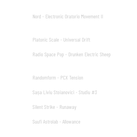
08:21
Nord - Electronic Oratorio Movement II
12
07:11
Platonic Scale - Universal Drift
13
03:18
Radio Space Pop - Drunken Electric Sheep
14
04:24
Randomform - PCX Tension
15
04:44
Sașa Liviu Stoianovici - Studiu #3
16
03:30
Silent Strike - Runaway
17
04:16
Suufi Astrolab - Allowance
18
10:26