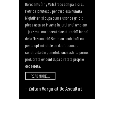
Dorobantu (Thy Veils) face echipa aici cu
Petrica Ionutescu pentru piesa numita
Nightliner, si dupa cum e usor de ghicit,
piesa asta se invarte in jurul unui ambient
– jazz mai mult decat placut urechii iar cei
de la Makunouchi Bento au contribuit cu
peste opt minutele de desfat sonor,
construita din gemetele unei actrite porno,
prelucrate evident dupa o reteta proprie
deosebita.
READ MORE...
Zoltan Varga at De Ascultat