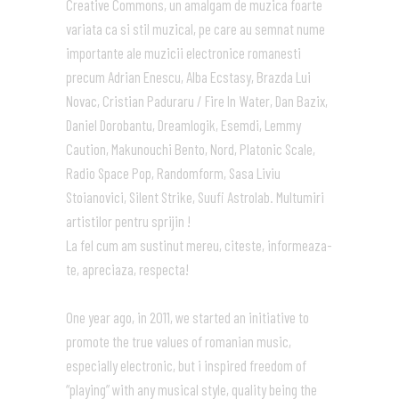
Creative Commons, un amalgam de muzica foarte
variata ca si stil muzical, pe care au semnat nume
importante ale muzicii electronice romanesti
precum Adrian Enescu, Alba Ecstasy, Brazda Lui
Novac, Cristian Paduraru / Fire In Water, Dan Bazix,
Daniel Dorobantu, Dreamlogik, Esemdi, Lemmy
Caution, Makunouchi Bento, Nord, Platonic Scale,
Radio Space Pop, Randomform, Sasa Liviu
Stoianovici, Silent Strike, Suufi Astrolab. Multumiri
artistilor pentru sprijin !
La fel cum am sustinut mereu, citeste, informeaza-
te, apreciaza, respecta!
One year ago, in 2011, we started an initiative to
promote the true values of romanian music,
especially electronic, but i inspired freedom of
“playing” with any musical style, quality being the