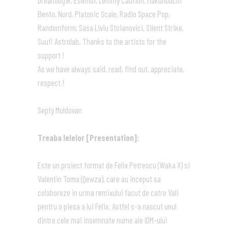
Dreamlogik, Esemdi, Lemmy Caution, Makunouchi
Bento, Nord, Platonic Scale, Radio Space Pop,
Randomform, Sasa Liviu Stoianovici, Silent Strike,
Suufi Astrolab. Thanks to the artists for the
support !
As we have always said, read, find out, appreciate,
respect !
Septy Moldovan
Treaba Ielelor [Presentation]:
Este un proiect format de Felix Petrescu (Waka X) si
Valentin Toma (Qewza), care au inceput sa
colaboreze in urma remixului facut de catre Vali
pentru o piesa a lui Felix. Astfel s-a nascut unul
dintre cele mai insemnate nume ale IDM-ului