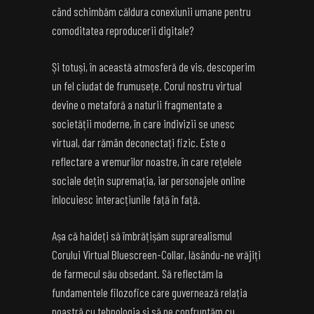
când schimbăm căldura conexiunii umane pentru
comoditatea reproducerii digitale?
Și totuși, în această atmosferă de vis, descoperim
un fel ciudat de frumusețe. Corul nostru virtual
devine o metaforă a naturii fragmentate a
societății moderne, în care indivizii se unesc
virtual, dar rămân deconectați fizic. Este o
reflectare a vremurilor noastre, în care rețelele
sociale dețin supremația, iar personajele online
înlocuiesc interacțiunile față în față.
Așa că haideți să îmbrățișăm suprarealismul
Corului Virtual Bluescreen-Collar, lăsându-ne vrăjiți
de farmecul său obsedant. Să reflectăm la
fundamentele filozofice care guvernează relația
noastră cu tehnologia și să ne confruntăm cu