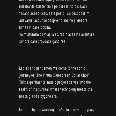
întrebările existențiale pe care le ridică. Căci,
făcând acest lucru, este posibil să descoperim
adevăruri ascunse despre noi înșine și despre
lumea în care locuim.
Vă mulțumim că v-ați alăturat în această aventură
sonoră care provoacă gândirea.
~
Ladies and gentlemen, welcome to the sonic
journey of "The Virtual Bluescreen-Collar Choir".
This experimental music project delves into the
realm of the surreal, where technology meets the
nostalgia of a bygone era.
Inspired by the working men's clubs of yesteryear,