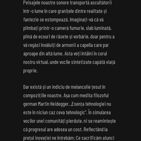
Peisajele noastre sonore transportă ascultătorii
într-o lume în care granițele dintre realitate și
fantezie se estompează. Imaginați-vă că vă
plimbați printr-o cameră fumurie, slab luminată,
plină de ecouri de râsete și vorbărie, doar pentru a
vă regăsi învăluiți de armonii a capella care par
aproape din altă lume. Asta veți întâlni în corul
nostru virtual, unde vocile sintetizate capătă viață
proprie.
Dar există și un indiciu de melancolie țesut în
compozițiile noastre. Așa cum medita filozoful
german Martin Heidegger, „Esența tehnologiei nu
este în niciun caz ceva tehnologic”. În simularea
vocilor unei comunități pierdute, ni se reamintește
că progresul are adesea un cost. Reflectând la
prețul inovației ne întrebăm: Ce sacrificăm atunci