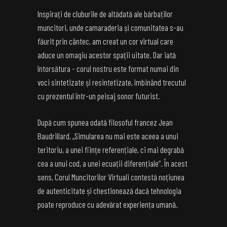
Inspirați de cluburile de altădată ale bărbaților
muncitori, unde camaraderia și comunitatea s-au
făurit prin cântec, am creat un cor virtual care
aduce un omagiu acestor spații uitate. Dar iată
întorsătura - corul nostru este format numai din
voci sintetizate și resintetizate, îmbinând trecutul
cu prezentul într-un peisaj sonor futurist.
După cum spunea odată filosoful francez Jean
Baudrillard, „Simularea nu mai este aceea a unui
teritoriu, a unei ființe referențiale, ci mai degrabă
cea a unui cod, a unei ecuații diferențiale”. În acest
sens, Corul Muncitorilor Virtuali contestă noțiunea
de autenticitate și chestionează dacă tehnologia
poate reproduce cu adevărat experiența umană.