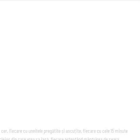
MUSIC
VIDEOS
LIVE
ABOUT
cer, fiecare cu uneltele pregătite și ascuțite, fiecare cu cele 15 minute
 cleios din care vrea sa iasă, fiecare așteptând mântuirea de seara