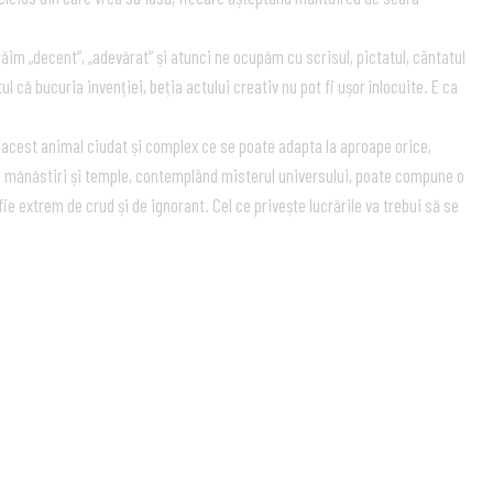
răim „decent”, „adevărat” și atunci ne ocupăm cu scrisul, pictatul, cântatul
ul că bucuria invenției, beția actului creativ nu pot fi ușor înlocuite. E ca
acest animal ciudat și complex ce se poate adapta la aproape orice,
 în mănăstiri și temple, contemplând misterul universului, poate compune o
fie extrem de crud și de ignorant. Cel ce privește lucrările va trebui să se