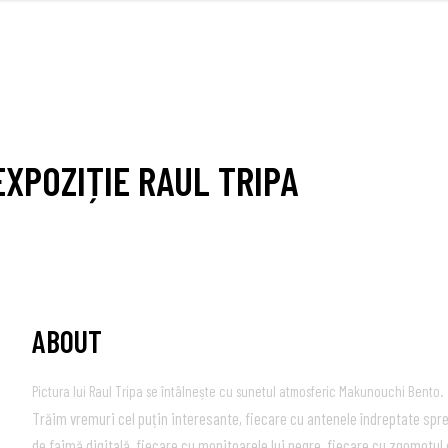
FRONT
XPOZIȚIE RAUL TRIPA
ABOUT
Pictura lui Raul Tripa se întâlnește cu sunetul atmosferic Makunouchi Bento.
Trăim vremuri cel puțin interesante, fiecare cu antenele îndreptate spre 
de faimă digitală, fiecare cu monitoarele lui negre, fiecare cu zgomotul