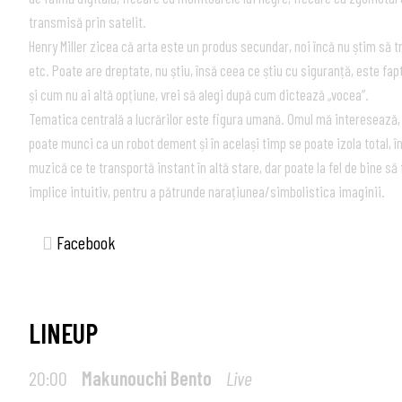
transmisă prin satelit.
Henry Miller zicea că arta este un produs secundar, noi încă nu știm să t
etc. Poate are dreptate, nu știu, însă ceea ce știu cu siguranță, este fapt
și cum nu ai altă opțiune, vrei să alegi după cum dictează „vocea”.
Tematica centrală a lucrărilor este figura umană. Omul mă interesează, 
poate munci ca un robot dement și în același timp se poate izola total,
muzică ce te transportă instant în altă stare, dar poate la fel de bine să 
implice intuitiv, pentru a pătrunde narațiunea/simbolistica imaginii.
Facebook
LINEUP
20:00
Makunouchi Bento
Live