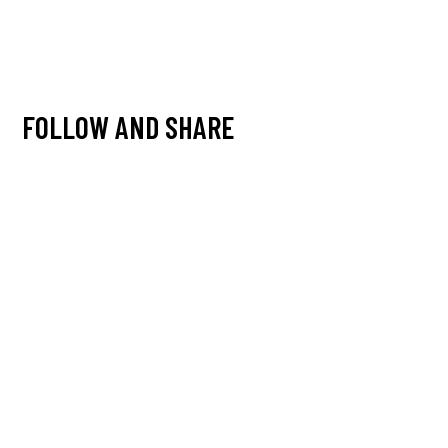
Venue:
Nemesis Art Club
City:
Timișoara, România
Entrance:
free
FOLLOW AND SHARE