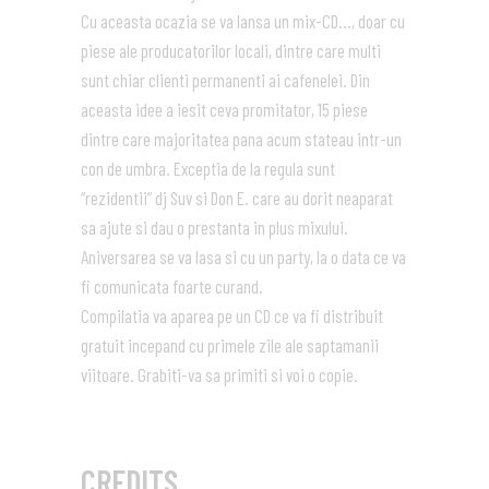
Cu aceasta ocazia se va lansa un mix-CD…, doar cu
piese ale producatorilor locali, dintre care multi
sunt chiar clienti permanenti ai cafenelei. Din
aceasta idee a iesit ceva promitator, 15 piese
dintre care majoritatea pana acum stateau intr-un
con de umbra. Exceptia de la regula sunt
“rezidentii” dj Suv si Don E. care au dorit neaparat
sa ajute si dau o prestanta in plus mixului.
Aniversarea se va lasa si cu un party, la o data ce va
fi comunicata foarte curand.
Compilatia va aparea pe un CD ce va fi distribuit
gratuit incepand cu primele zile ale saptamanii
viitoare. Grabiti-va sa primiti si voi o copie.
CREDITS