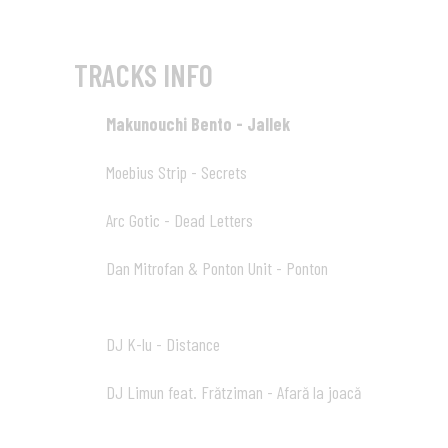
TRACKS INFO
Makunouchi Bento - Jallek
01
01:57
Moebius Strip - Secrets
02
04:05
Arc Gotic - Dead Letters
03
03:13
Dan Mitrofan & Ponton Unit - Ponton
04
05:33
DJ K-lu - Distance
05
02:39
DJ Limun feat. Frătziman - Afară la joacă
06
02:52