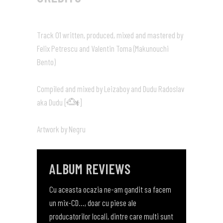
Track 01 written, produced, mixed and mastered by
Felix Petrescu and Valentin Toma (Makunouchi
Bento)
Compiled and mixed by Leizaboy and Dudu Radoslav
aka Dudu [
]
Artwork by Negru
ALBUM REVIEWS
aph KFE au
Cu aceasta ocazia ne-am gandit sa facem
Mixul cu pricina 
n mix-CD
un mix-CD…, doar cu piese ale
la jazz la aternat
uzicala
producatorilor locali, dintre care multi sunt
bass, breaks, hip