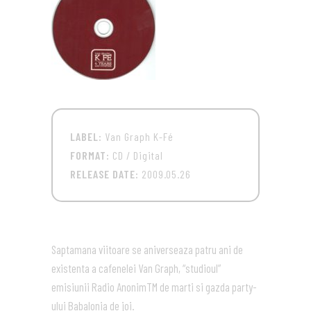
LABEL:
Van Graph K-Fé
FORMAT:
CD / Digital
RELEASE DATE:
2009.05.26
Saptamana viitoare se aniverseaza patru ani de
existenta a cafenelei Van Graph, “studioul”
emisiunii Radio AnonimTM de marti si gazda party-
ului Babalonia de joi.