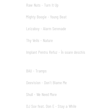
Raw Nuts - Turn It Up
07
03:31
Mighty Boogie - Young Beat
08
03:14
Leizaboy - Alarm Serenade
09
04:33
Thy Veils - Nature
10
05:07
Implant Pentru Refuz - În soare deschis
11
04:02
BAU - Tramps
12
03:39
Deevision - Don't Blame Me
13
03:18
Shull - We Need More
14
03:43
DJ Suv feat. Don E - Stay a While
15
04:52