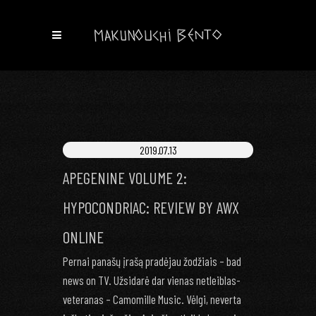
2019.07.13
APEGENINE VOLUME 2:
HYPOCONDRIAC: REVIEW BY AWX
ONLINE
Pernai panašų įrašą pradėjau žodžiais – bad
news on TV. Užsidarė dar vienas netleiblas-
veteranas – Camomille Music. Vėlgi, neverta