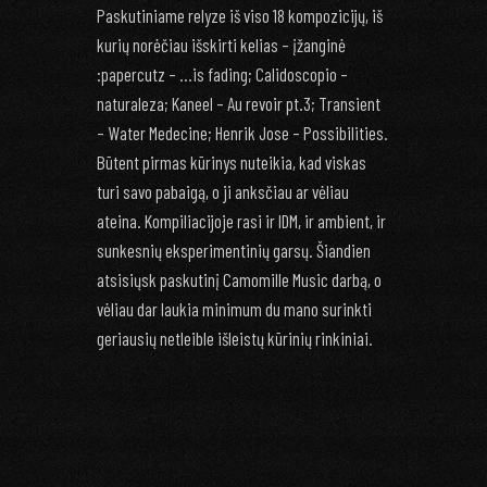
Paskutiniame relyze iš viso 18 kompozicijų, iš
kurių norėčiau išskirti kelias – įžanginė
:papercutz – …is fading; Calidoscopio –
naturaleza; Kaneel – Au revoir pt.3; Transient
– Water Medecine; Henrik Jose – Possibilities.
Būtent pirmas kūrinys nuteikia, kad viskas
turi savo pabaigą, o ji anksčiau ar vėliau
ateina. Kompiliacijoje rasi ir IDM, ir ambient, ir
sunkesnių eksperimentinių garsų. Šiandien
atsisiųsk paskutinį Camomille Music darbą, o
vėliau dar laukia minimum du mano surinkti
geriausių netleible išleistų kūrinių rinkiniai.