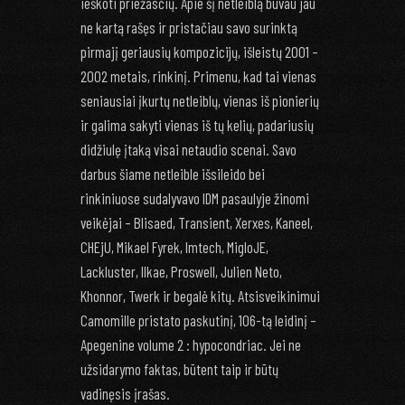
ieškoti priežasčių. Apie šį netleiblą buvau jau
ne kartą rašęs ir pristačiau savo surinktą
pirmajį geriausių kompozicijų, išleistų 2001 –
2002 metais, rinkinį. Primenu, kad tai vienas
seniausiai įkurtų netleiblų, vienas iš pionierių
ir galima sakyti vienas iš tų kelių, padariusių
didžiulę įtaką visai netaudio scenai. Savo
darbus šiame netleible išsileido bei
rinkiniuose sudalyvavo IDM pasaulyje žinomi
veikėjai – Blisaed, Transient, Xerxes, Kaneel,
CHEjU, Mikael Fyrek, Imtech, MigloJE,
Lackluster, Ilkae, Proswell, Julien Neto,
Khonnor, Twerk ir begalė kitų. Atsisveikinimui
Camomille pristato paskutinį, 106-tą leidinį –
Apegenine volume 2 : hypocondriac. Jei ne
užsidarymo faktas, būtent taip ir būtų
vadinęsis įrašas.