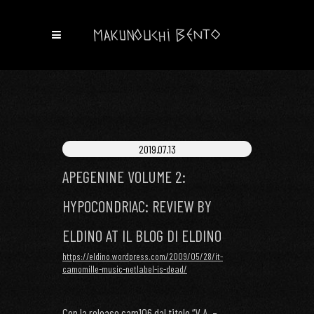
2019.07.13
APEGENINE VOLUME 2:
HYPOCONDRIAC: REVIEW BY
ELDINO AT IL BLOG DI ELDINO
https://eldino.wordpress.com/2009/05/28/it-
camomille-music-netlabel-is-dead/
Con la release cam106 dal titolo “V.A. –