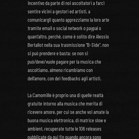
incentivo da parte di noi ascoltatori a farci
sentire vicini a gestori ed artisti, a
comunicargli quanto apprezziamo la loro arte
tramite email o social network o paypal o
quant’altro, perchè, come è solito dire Alessio
Bertallot nella sua trasmissione “B-Side”, non
si può prendere e basta: se non si
può/deve/vuole pagare per la musica che
ascoltiamo, almeno ricambiamo con
dell’amore, con dei feedbacks agli artisti.
La Camomille è proprio una di quelle realtà
gratuite intorno alla musica che merita di
ricevere amore, per cui se anche voi amate la
buona musica elettronica, di matrice slow e
ambient, recuperate tutte le 106 releases
pubblicate da qui fin quando ancora sono