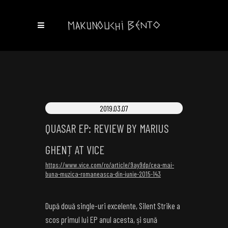
2019.03.07
QUASAR EP: REVIEW BY MARIUS
GHENȚ AT VICE
https://www.vice.com/ro/article/9ay9dp/cea-mai-
buna-muzica-romaneasca-din-iunie-2015-143
După două single-uri excelente, Silent Strike a
scos primul lui EP anul acesta, și sună