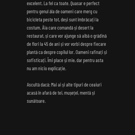
excelent. La fel ca toate. Quasar e perfect
pentru genul ăla de oameni care merg cu
bicicleta peste tot, deși sunt îmbrăcați la
costum. Ăia care comandă și desert la
restaurat, și care vor ajunge să aibă o grădină
de flori la 45 de ani și vor vorbi despre fiecare
plantă ca despre copilul lor. Oameni rafinați și
sofisticați. Îmi place și mie, dar pentru asta
nu am nicio explicație.
Ascultă dacă: Mai ai și alte tipuri de ceaiuri
acasă în afară de tei, mușețel, mentă și
sunătoare.