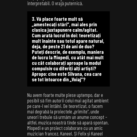
interpretabil. O vrajă puternică.
3. Vă place foarte mult să
„amestecați stări”, mai ales prin
clasica juxtapunere calm/agitat.
Cum arată lucrul in doi: teoretizați
mult înainte sau totul apare natural,
deja, de peste 21 de ani de duo?
Puteți descrie, de exemplu, maniera
de lucru la Miopedi, cu atât mai mult
cu cât colaborați aproape la modul
compulsiv cu diferiți alți artiști?
Apropo: cine este Silvana, cea care
se tot întoarce din „Voiaj”?
Nu avem foarte multe piese uptempo, dar e
posibil să fim autorii celui mai agitat ambient
pe care-l vei întâlni. De teoretizat, o facem
mai degrabă la proiectele „primite”, unde
uneori trebuie să urmăm un anume concept –
altfel, muzica noastră tinde să apară spontan.
Miopedi e un proiect colaborare cu un amic
muzician francez, Kaneel. Și Felix și Kaneel