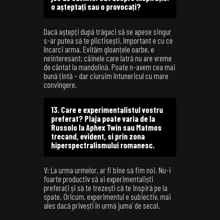
o așteptați sau o provocați?
Dacă aștepți după trăgaci să se apese singur
s-ar putea să te plictisești. Important e cu ce
încarci arma. Evităm gloanțele oarbe, e
neinteresant; câinele care latră nu are vreme
de cântat la mandolină. Poate n-avem cea mai
bună țintă – dar ciuruim întunericul cu mare
convingere.
13. Care e experimentalistul vostru
preferat? Plaja poate varia de la
Russolo la Aphex Twin sau Matmos
trecand, evident, si prin zona
hiperspectralismului romanesc.
V: La urma urmelor, ar fi bine să fim noi. Nu-i
foarte productiv să ai experimentaliști
preferați și să te trezești că te inspiră pe la
spate. Oricum, experimentul e subiectiv, mai
ales dacă privești în urmă juma’ de secol.