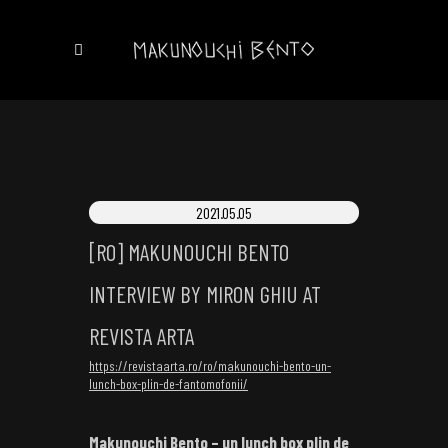
2021.05.05
[RO] MAKUNOUCHI BENTO
INTERVIEW BY MIRON GHIU AT
REVISTA ARTA
https://revistaarta.ro/ro/makunouchi-bento-un-
lunch-box-plin-de-fantomofonii/
Makunouchi Bento – un lunch box plin de