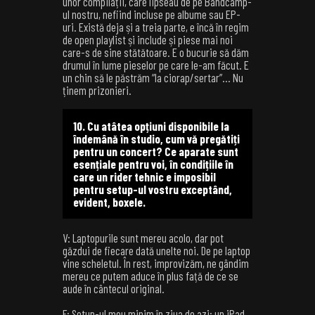
unor compilații, care lipseau de pe Bandcamp-
ul nostru, nefiind incluse pe albume sau EP-
uri. Există deja și a treia parte, e încă în regim
de open playlist și include și piese mai noi
care-s de sine stătătoare. E o bucurie să dăm
drumul în lume pieselor pe care le-am făcut. E
un chin să le păstrăm “la ciorap/sertar”… Nu
ținem prizonieri.
10. Cu atâtea opțiuni disponibile la
îndemână în studio, cum vă pregătiți
pentru un concert? Ce aparate sunt
esențiale pentru voi, în condițiile în
care un rider tehnic e imposibil
pentru setup-ul vostru exceptând,
evident, boxele.
V: Laptopurile sunt mereu acolo, dar pot
găzdui de fiecare dată unelte noi. De pe laptop
vine scheletul. În rest, improvizăm, ne gândim
mereu ce putem aduce în plus față de ce se
aude în cântecul original.
F: Setup-ul meu minim în ziua de azi: un iPad