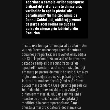
abordare a sample-urilor suprapuse
briliant diferitor sunete din natură,
variind de la apă la păsări ale
paradisului? Nu mai zic nimic de
Dansul Soldatului, săltăreț și vesel
de parcă acel soldat se duce la
cules de cireșe prin labirintul din
Pac-Man.
Trcutu n-a fost gândit neapărat ca album. Am
vrut să facem un concept special pentru a
doua noastră participare la AVMotional, ediția
din Cluj. În prima fază am vrut să lucrăm ceva
bazat pe samples din soundtrack-uri de
(spaghetti) western, apoi ne-am răzgândit și
am mers pe partea de muzică clasică. Am ales
niște compoziții care ne-au plăcut și le-am
interpretat mai neobișnuit (deși-s și câteva
bucăți mai standard). Cu siguranță piesele cu
tentă de chiptune/joc video dau viață și
dinamism materialului. E una din viziunile
noastre de „muzică clasică” adaptată și
modificată la contemporaneitate. E mai
onestă și mai provocatoare decât muzica