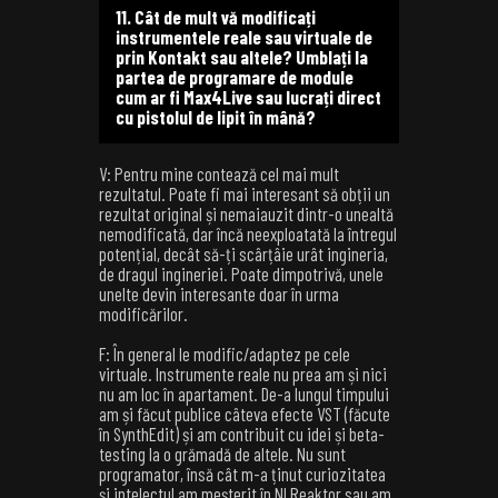
11. Cât de mult vă modificați
instrumentele reale sau virtuale de
prin Kontakt sau altele? Umblați la
partea de programare de module
cum ar fi Max4Live sau lucrați direct
cu pistolul de lipit în mână?
V: Pentru mine contează cel mai mult
rezultatul. Poate fi mai interesant să obții un
rezultat original și nemaiauzit dintr-o unealtă
nemodificată, dar încă neexploatată la întregul
potențial, decât să-ți scârțâie urât ingineria,
de dragul ingineriei. Poate dimpotrivă, unele
unelte devin interesante doar în urma
modificărilor.
F: În general le modific/adaptez pe cele
virtuale. Instrumente reale nu prea am și nici
nu am loc în apartament. De-a lungul timpului
am și făcut publice câteva efecte VST (făcute
în SynthEdit) și am contribuit cu idei și beta-
testing la o grămadă de altele. Nu sunt
programator, însă cât m-a ținut curiozitatea
și intelectul am meșterit în NI Reaktor sau am