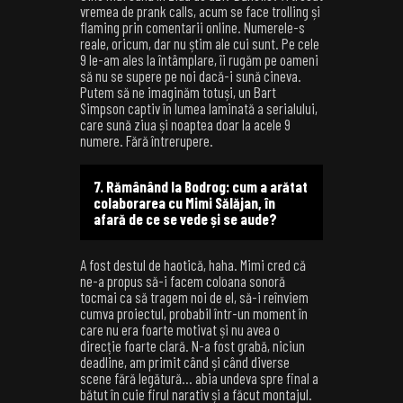
vremea de prank calls, acum se face trolling și
flaming prin comentarii online. Numerele-s
reale, oricum, dar nu știm ale cui sunt. Pe cele
9 le-am ales la întâmplare, îi rugăm pe oameni
să nu se supere pe noi dacă-i sună cineva.
Putem să ne imaginăm totuși, un Bart
Simpson captiv în lumea laminată a serialului,
care sună ziua și noaptea doar la acele 9
numere. Fără întrerupere.
7. Rămânând la Bodrog: cum a arătat
colaborarea cu Mimi Sălăjan, în
afară de ce se vede și se aude?
A fost destul de haotică, haha. Mimi cred că
ne-a propus să-i facem coloana sonoră
tocmai ca să tragem noi de el, să-i reînviem
cumva proiectul, probabil într-un moment în
care nu era foarte motivat și nu avea o
direcție foarte clară. N-a fost grabă, niciun
deadline, am primit când și când diverse
scene fără legătură… abia undeva spre final a
bătut în cuie firul narativ și a făcut montajul.