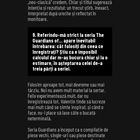
„neo-clasică” credem. Chiar și titlul sugerează
intenția și rezultatul: un trecut știrb, inexact,
interpretat după ureche și reflectat în
monitoare.
9. Referindu-mă strict la seria The
Guardians of… apare inevitabil
întrebarea: cât folosiți din ceea ce
înregistrați? Știu ca e imposibil
calculul dar m-aș bucura chiar și la o
estimare, în așteptarea celei de-a
treia părți a seriei.
Folosim aproape tot, mai devreme sau mai
târziu. Noi nu avem mult material la sertar.
Felix experimentează mult, dar nu
înregistrează tot. Valentin tinde să lucreze
mai mult când se simte inspirat, și când o
face, nu-i place să lase câte o bucată
neterminată.
Seria Guardians a început ca o compilație de
piese vechi, single-uri sau piese destinate