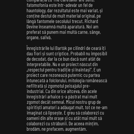
fatomofonia este într-adevăr un fel de
hauntology, dar rezultatul este mai variat, și
conține destul de mult material original, pe
lângă fantomele secolului trecut. Richard
Devine înseamnă multă aparatură. Noi am
preferat să punem mai multă carne, sânge,
organe, salivă.
Înregistrările lui Bartók pe cilindri de ceară îți
dau fiori și sunt criptice. Probabil nu imposibil
de decodat, dar la ce bun dacă sunt atât de
interpretabile. Nu e un proiect născut din
„respectul pentru tradiție și înaintași”. E un
proiect care rezonează puternic cu partea
întunecată a folclorului, mitologia românească
nefiltrată și zgomotul peisajului pre-
industrial. Ca din orice altceva, din acele
înregistrări arhaice s-a păstrat mai mult
zgomot decât semnal. Micul nostru grup de
spiritiști amatori a adăugat mult, tot ce ne-am
imaginat că lipsește. E greu să colaborezi cu
oameni din alte orașe și cu atât mai mult să
colaborezi cu străbunii. De aceea mințim,
brodăm, ne prefacem, augmentăm.