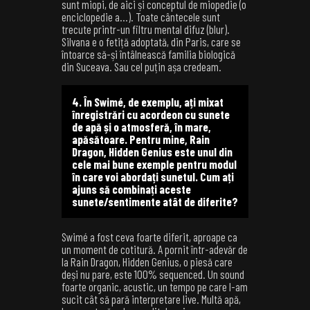
sunt miopi, de aici și conceptul de miopedie (o
enciclopedie a…). Toate cântecele sunt
trecute printr-un filtru mental difuz (blur).
Silvana e o fetiță adoptată, din Paris, care se
întoarce să-și întâlnească familia biologică
din Suceava. Sau cel puțin așa credeam.
4. În Swimé, de exemplu, ați mixat
înregistrări cu acordeon cu sunete
de apă și o atmosferă, în mare,
apăsătoare. Pentru mine, Rain
Dragon, Hidden Genius este unul din
cele mai bune exemple pentru modul
în care voi abordați sunetul. Cum ați
ajuns să combinați aceste
sunete/sentimente atât de diferite?
Swimé a fost ceva foarte diferit, aproape ca
un moment de cotitură. A pornit într-adevăr de
la Rain Dragon, Hidden Genius, o piesă care
deși nu pare, este 100% sequenced. Un sound
foarte organic, acustic, un tempo pe care l-am
sucit cât să pară interpretare live. Multă apă,