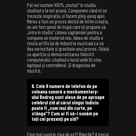
Păi noi suntem 100% „mutați” în studio,
studioul e la noi acasă. Compunem când ni se
trezește inspirația, și facem ping-pong apoi.
Mereu a fost un proces destul de intim creația,
nu am fost genul de trupă care își propune să
„intre în studio” câteva săptămâni pentru a
compune un material nou. Ideea de studio e
ținută artificial de industria muzicală ca să
dea seriozitate și gravitate unui proces. Odată
cu apariția și democratizarea folosirii
computerului, studioul e locul unde îți stau
laptopul și controllerul. Și dragostea de
muzică.
6. Cele 9 numere de telefon de pe
coloana sonoră a mockumentary-
ului Bodrog sunt alese de pe aproape
celebrul zid al cărui singur indiciu
poate fi „cum ieși din curte, pe
stânga”? Cum ar fi să-i sunăm pe
toți cei prezenți pe zid?
Cine mai sună în ziua de azi? Băncile? A trecut