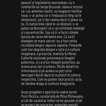
găsești și ingrediente neortodoxe, ca-n
cofetăriile lui Serge Brussolo. Ideea e tocmai
că-i un amestec exotic, nu neapărat familiar
nouă, s-ar putea să-ți trebuiască timp să te
obișnuiești, să-ți dai seama dacă-ți place sa
nu. Și numai bine când te-ai obișnuit, s-ar
putea să descoperi că s-au schimbat melanjul
și concentrațiile. Sau că ți-a furat câinele
bucata de carne din bento box. Ca să îți
divulgăm un mare secret: nu a fost vorba
niciodată despre Japonia Japonia. Poveștile
sunt mai degrabă despre o țară și o cultură
imaginară, o proiecție, invenția lui Morel.
Culturile naționale promovează imagini
puternice, și ca orice imagini puternice, au
arome prea tari și orbesc. Micile detalii ne
interesează și pe acelea nu poți să le
descoperi decât dacă te scufunzi în cultura
respectivă. Cum nu putem face practic asta,
ne rămâne draga și confuza imaginație.
Acum pregătim o apariție în cadrul seriei
Post-Muzica, curatoriată de Mitoș Micleușanu,
și cât de curând ar trebui să ne apucăm și de
un proiect de rescoring, așteptăm noutăți