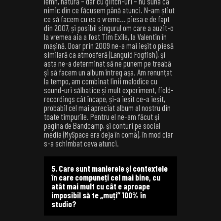
lemn, natură – dar cu glitch-uri – nu suna ca
nimic din ce făcusem până atunci. N-am știut
ce să facem cu ea o vreme… piesa e de fapt
din 2007, și posibil singurul om care a auzit-o
la vremea aia a fost Tim Exile, la Valentin în
mașină. Doar prin 2009 ne-a mai ieșit o piesă
similară ca atmosferă (Languid Fogfish), și
asta ne-a determinat să ne punem pe treabă
și să facem un album întreg așa. Am renunțat
la tempo, am combinat linii melodice cu
sound-uri sălbatice și mult experiment, field-
recordings cât încape, și-a ieșit ce-a ieșit,
probabil cel mai apreciat album al nostru din
toate timpurile. Pentru el ne-am făcut și
pagina de Bandcamp, și conturi pe social
media (MySpace era deja în comă), în mod clar
s-a schimbat ceva atunci.
5. Care sunt manierele și contextele
în care compuneți cel mai bine, cu
atât mai mult cu cât e aproape
imposibil să te „muți” 100% în
studio?