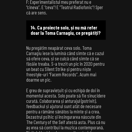
F: Experimentalistul meu preferat nu e
“cineva”. E “ceva”! E “Teatrul Radiofonic”! Sper
că are sens.
14. Ca proiecte solo, și nu mă refer
doar la Toma Carnagiu, ce pregătiți?
Nu pregătim neapărat ceva solo. Toma
Carnagiu iese la lumină când simte că e cazul
să ofere ceva, și se culcă când simte că se
fâsâie treaba. S-a trezit un pic în 2020 pentru
un beat cu Silent Strike și pentru niște
freestyle-uri “Facem Records”. Acum mai
doarme un pic.
E greu de supraviețuit și cu echipă de doi în
momentul acesta. Solo poate să fie sinucidere
curată. Colaborarea și anturajul (potrivit),
feedbackul și ajutorul sunt atât de necesare
pentru a rămâne sănătos la minte și a crea.
Dezastrul psihic și însingurarea născute din
The Century of the Self atestă asta. Plus că nu
aș vrea să contribui la muzica contemporană.