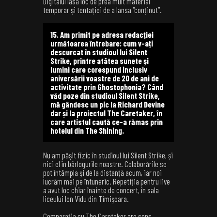
Digitalul lasă loc de prea mult material
temporar și tentației de a lansa “conținut”.
15. Am primit pe adresa redacției
următoarea întrebare: cum v-ați
descurcat în studioul lui Silent
Strike, printre atâtea sunete și
lumini care corespund inclusiv
aniversării voastre de 20 de ani de
activitate prin Ghostophonia? Când
văd poze din studioul Silent Strike,
mă gândesc un pic la Richard Devine
dar și la proiectul The Caretaker, în
care artistul caută ce-a rămas prin
hotelul din The Shining.
Nu am pășit fizic în studioul lui Silent Strike, și
nici el în bârlogurile noastre. Colaborările se
pot întâmpla și de la distanță acum, iar noi
lucrăm mai pe întuneric. Repetiția pentru live
a avut loc chiar înainte de concert, în sala
liceului Ion Vidu din Timișoara.
Comparația cu The Caretaker are sens,