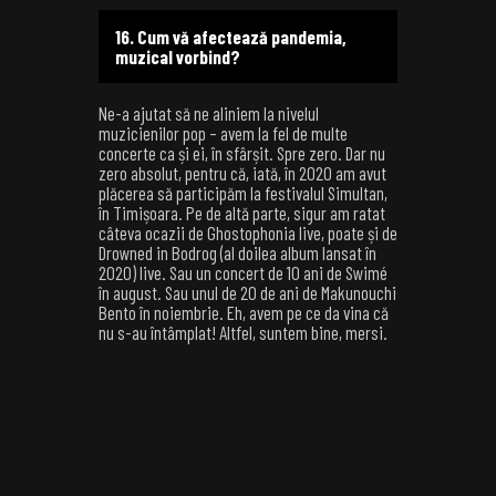
16. Cum vă afectează pandemia,
muzical vorbind?
Ne-a ajutat să ne aliniem la nivelul
muzicienilor pop – avem la fel de multe
concerte ca și ei, în sfârșit. Spre zero. Dar nu
zero absolut, pentru că, iată, în 2020 am avut
plăcerea să participăm la festivalul Simultan,
în Timișoara. Pe de altă parte, sigur am ratat
câteva ocazii de Ghostophonia live, poate și de
Drowned in Bodrog (al doilea album lansat în
2020) live. Sau un concert de 10 ani de Swimé
în august. Sau unul de 20 de ani de Makunouchi
Bento în noiembrie. Eh, avem pe ce da vina că
nu s-au întâmplat! Altfel, suntem bine, mersi.