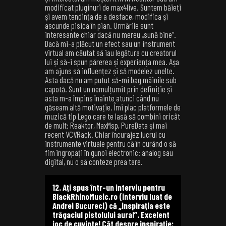
modificat pluginuri de max4live. Suntem băieți
și avem tendința de a desface, modifica și
ascunde pisica în pian. Urmările sunt
interesante chiar dacă nu mereu „sună bine”.
Dacă mi-a plăcut un efect sau un instrument
virtual am căutat să iau legătura cu creatorul
lui și să-i spun părerea și experiența mea. Așa
am ajuns să influențez și să modelez unelte.
Asta dacă nu am putut să-mi bag mâinile sub
capotă. Sunt un nemulțumit prin definiție și
asta m-a împins înainte atunci când nu
găseam altă motivație. Îmi plac platformele de
muzică tip Lego care te lasă să combini oricât
de mult: Reaktor, MaxMsp, PureData și mai
recent VCVRack. Chiar încurajez lucrul cu
instrumente virtuale pentru că în curând o să
fim îngropați în gunoi electronic: analog sau
digital, nu o să conteze prea tare.
12. Ați spus într-un interviu pentru
BlackRhinoMusic.ro (interviu luat de
Andrei Bucureci) că „inspirația este
trăgaciul pistolului aural”. Excelent
joc de cuvinte! Cât despre inspirație: