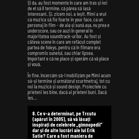
Și da, au fost momente în care am tras și noi
de el să îl termine, că părea să iasă
interesant. Și, zicem noi, a ieșit. Mimi a vrut
ca muzica să fie foarte in your face, ca un
personaj în film – de aia și sună așa, nu prea e
underscore, sau ce auzi în general în
majoritatea soundtrack-urilor. Au fost și
câteva scene în care am refăcut complet
partea de foleys, pentru că în filmare era
compromis sunetul, sau chiar lipsea.
Important e că ne place și sperăm că vă place
și vouă.
În fine, încercăm să-l mobilizăm pe Mimi acum
să-și termine și următorul scurtmetraj, tot cu
noi la muzică și sound design. Proiectele cu
prieteni ies bine, dacă ai prieteni buni. Dacă
ies…
8. Ce v-a determinat, pe Trcutu
(apărut în 2005), să vă lăsați
inspirați de celebrele „gimnopedii”
dar și de alte lucrări ale lui Erik
Satie? Care a fost maniera de