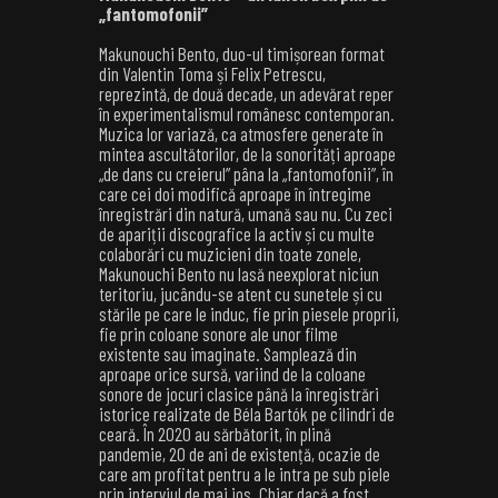
„fantomofonii”
Makunouchi Bento, duo-ul timișorean format
din Valentin Toma și Felix Petrescu,
reprezintă, de două decade, un adevărat reper
în experimentalismul românesc contemporan.
Muzica lor variază, ca atmosfere generate în
mintea ascultătorilor, de la sonorități aproape
„de dans cu creierul” pâna la „fantomofonii”, în
care cei doi modifică aproape în întregime
înregistrări din natură, umană sau nu. Cu zeci
de apariții discografice la activ și cu multe
colaborări cu muzicieni din toate zonele,
Makunouchi Bento nu lasă neexplorat niciun
teritoriu, jucându-se atent cu sunetele și cu
stările pe care le induc, fie prin piesele proprii,
fie prin coloane sonore ale unor filme
existente sau imaginate. Samplează din
aproape orice sursă, variind de la coloane
sonore de jocuri clasice până la înregistrări
istorice realizate de Béla Bartók pe cilindri de
ceară. În 2020 au sărbătorit, în plină
pandemie, 20 de ani de existență, ocazie de
care am profitat pentru a le intra pe sub piele
prin interviul de mai jos. Chiar dacă a fost