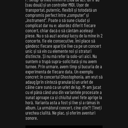
(sau două) și un controller MIDI. Ușor de
transportat, puternic, flexibil și totodată un
compromis perfect între „computer” și
„instrument”. Poate o să sune ciudat și
complicat dar nu e: abordez diferit fiecare
concert, chiar dacă o să cântăm aceleași
piese. Nu o să auzi același lucru de la mine în 2
concerte, fie ele consecutive. Îmi place să
gândesc fiecare apariție live ca pe un concert
unic și să vin cu elemente noi și straturi
distincte. Și nu mă refer la solo-uri aici. Nu
suntem o trupă supra-solicitată și nu avem
turnee. Prin urmare, avem timp și bucuria de a
experimenta de fiecare data. Un exemplu
concret: în concertul Ghostophonia, am vrut să
adaug (prin sinteză granulară) un urlet de
câine care sună ca un urlet de lup. M-am jucat
cu el până când una din variantele procesate a
sunat aproape ca și chiuitul unei fete aprige la
horă. Varianta asta a fost și live și a rămas în
album. La următorul concert, cine știe?! Țineți
urechea ciulită. Ne plac, și oferim aventuri
sonore.