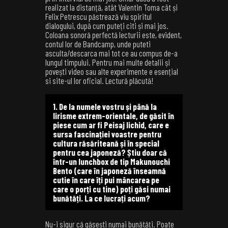
realizat la distanță, atât Valentin Toma cât și
Felix Petrescu păstrează viu spiritul
dialogului, după cum puteți citi și mai jos.
Coloana sonoră perfectă lecturii este, evident,
contul lor de
Bandcamp
, unde puteti
asculta/descarca mai tot ce au compus de-a
lungul timpului. Pentru mai multe detalii și
povești video sau alte experimente e esențial
si
site-ul lor oficial
. Lectură plăcută!
1. De la numele vostru și până la
lirisme extrem-orientale, de găsit în
piese cum ar fi Peisaj lichid, care e
sursa fascinației voastre pentru
cultura răsăriteană și în special
pentru cea japoneză? Știu doar că
într-un lunchbox de tip Makunouchi
Bento (care în japoneză înseamnă
cutie în care îți pui mâncarea pe
care o porți cu tine) poți găsi numai
bunătăți. La ce lucrați acum?
Nu-i sigur că găsești numai bunătăți. Poate