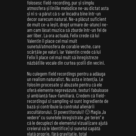
folosesc field-recording, pur și simplu
atmosfera și liniile melodice ne-au dictat asta
și ni s-a părut că s-ar încadra bine într-un
decor oarecum natural. Ne-a plăcut suficient
de mult ce-a ieșit, drept urmare de-atunci ne-
am cam lăsat muzica să zburde într-un fel de
aer liber. La ora actuală, Felix crede că lui
Valentin îi place cel mai mult
sunetul/atmosfera de corabie veche, care
scârțâie pe valuri, iar Valentin crede că lui
Felix îi place cel mai mult să înregistreze
năzbâtiile vocale din curtea școlii din vecini.
Nu culegem field recordings pentru a adăuga
un realism naturalist. Nu asta e intenția. Le
folosim procesate și abuzate pentru că ele
oferă elemente neprevăzute, texturi fabuloase
și ambianță faux-familiară. Credem că field-
recordingul si sampling-ul sunt ingrediente de
bază și contribuie la controlul alienării
ascultătorului. Și povestitorului! 🙂 Magia „la
vedere” cu sunetele înregistrate „pe teren” e
că le decuplezi de elementul vizual (care ajută
creierul să le identifice) și sunetul capătă
viață proprie, fără gravitație, total