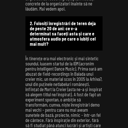
concrete de la organizatori înainte să ne
lăudăm. Mai vedem apoi.
2. Folosiți înregistrări de teren deja
de peste 20 de ani: ce v-a
determinat sa faceți asta și care e
atmosfera audio pe care o iubiți cel
mai mult?
În tinerețe era mai electronic și mai sintetic
soundul, luasem startul de la IDM (acronim
pentru Intelligent Dance Music). Prima oară am
abuzat de field-recordings în Balada unui
creier mic, un material scos în 2005 la Arhiva7,
unul din puținele netlabeluri românești,
înființat de Mort la Creier (asta ne-a și inspirat
să alegem titlul ne/inspirat). A fost de fapt un
experiment spontan, o ambiție să
transformăm, cumva, niște înregistrări demo
mai vechi – pentru care nu mai aveam
sunetele de bază, proiecte, nimic – într-un fel
de cântece. Fără inspirație din exterior, fără
să fi studiat până atunci lucrări și artiști care