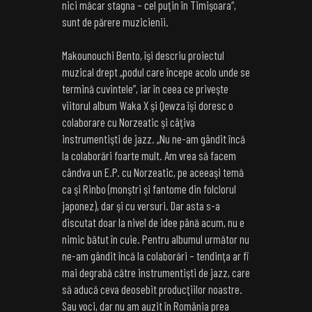
nici măcar stagna – cel puţin în Timişoara“,
sunt de părere muzicienii.
Makounouchi Bento, îşi descriu proiectul
muzical drept „podul care începe acolo unde se
termină cuvintele”, iar în ceea ce priveşte
viitorul album Waka X şi Qewza îşi doresc o
colaborare cu Norzeatic şi câţiva
instrumentişti de jazz. „Nu ne-am gândit încă
la colaborări foarte mult. Am vrea să facem
cândva un E.P. cu Norzeatic, pe aceeaşi temă
ca şi Rinbo (monştri şi fantome din folclorul
japonez), dar şi cu versuri. Dar asta s-a
discutat doar la nivel de idee până acum, nu e
nimic bătut în cuie. Pentru albumul următor nu
ne-am gândit încă la colaborări – tendinţa ar fi
mai degrabă către instrumentişti de jazz, care
să aducă ceva deosebit producţiilor noastre.
Sau voci, dar nu am auzit în România prea