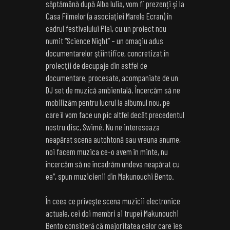
săptămână după Alba Iulia, vom fi prezenţi şi la
Casa Filmelor (a asociaţiei Marele Ecran) în
cadrul festivalului Plai, cu un proiect nou
numit “Science Night” – un omagiu adus
documentarelor ştiintifice, concretizat în
proiecţii de decupaje din astfel de
documentare, procesate, acompaniate de un
DJ set de muzică ambientală. Încercăm să ne
mobilizăm pentru lucrul la albumul nou, pe
care îl vom face un pic altfel decât precedentul
nostru disc, Swimé. Nu ne intereseaza
neapărat scena autohtonă sau vreuna anume,
noi facem muzica ce-o avem în minte, nu
încercăm să ne încadrăm undeva neapărat cu
ea“, spun muzicienii din Makunouchi Bento.
În ceea ce priveşte scena muzicii electronice
actuale, cei doi membri ai trupei Makunouchi
Bento consideră că majoritatea celor care ies