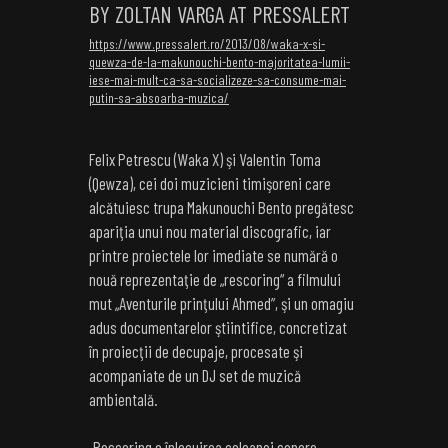
BY ZOLTAN VARGA AT PRESSALERT
https://www.pressalert.ro/2013/08/waka-x-si-
quewza-de-la-makunouchi-bento-majoritatea-lumii-
iese-mai-mult-ca-sa-socializeze-sa-consume-mai-
putin-sa-absoarba-muzica/
Felix Petrescu (Waka X) şi Valentin Toma
(Qewza), cei doi muzicieni timişoreni care
alcătuiesc trupa Makunouchi Bento pregătesc
apariţia unui nou material discografic, iar
printre proiectele lor imediate se numără o
nouă reprezentaţie de „rescoring“ a filmului
mut „Aventurile prinţului Ahmed”, şi un omagiu
adus documentarelor ştiintifice, concretizat
în proiecţii de decupaje, procesate şi
acompaniate de un DJ set de muzică
ambientală.
„Rescoring e înlocuirea coloanei sonore