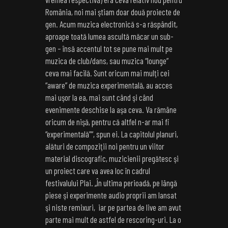
România, noi mai ştiam doar două proiecte de
gen. Acum muzica electronică s-a răspândit,
aproape toată lumea ascultă măcar un sub-
gen – însă accentul tot se pune mai mult pe
muzica de club/dans, sau muzica “lounge”
ceva mai facilă. Sunt oricum mai mulţi cei
“aware” de muzica experimentală, au acces
mai uşor la ea, mai sunt când şi când
evenimente deschise la aşa ceva. Va rămâne
oricum de nişă, pentru că altfel n-ar mai fi
“experimentală”“, spun ei. La capitolul planuri,
alături de compoziţii noi pentru un viitor
material discografic, muzicienii pregătesc şi
un proiect care va avea loc în cadrul
festivalului Plai. „În ultima perioadă, pe lângă
piese şi experimente audio proprii am lansat
şi niste remixuri, iar pe partea de live am avut
parte mai mult de astfel de rescoring-uri. La o