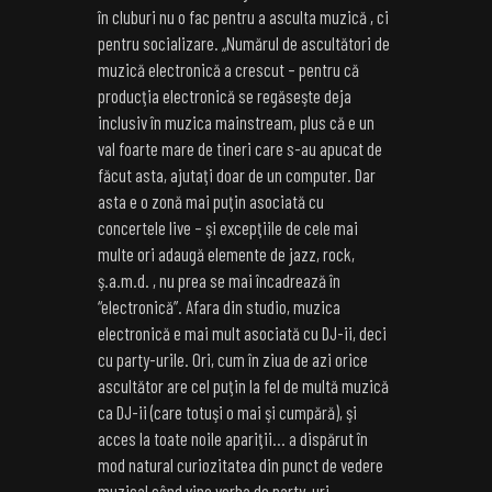
în cluburi nu o fac pentru a asculta muzică , ci
pentru socializare. „Numărul de ascultători de
muzică electronică a crescut – pentru că
producţia electronică se regăseşte deja
inclusiv în muzica mainstream, plus că e un
val foarte mare de tineri care s-au apucat de
făcut asta, ajutaţi doar de un computer. Dar
asta e o zonă mai puţin asociată cu
concertele live – şi excepţiile de cele mai
multe ori adaugă elemente de jazz, rock,
ş.a.m.d. , nu prea se mai încadrează în
“electronică”. Afara din studio, muzica
electronică e mai mult asociată cu DJ-ii, deci
cu party-urile. Ori, cum în ziua de azi orice
ascultător are cel puţin la fel de multă muzică
ca DJ-ii (care totuşi o mai şi cumpără), şi
acces la toate noile apariţii… a dispărut în
mod natural curiozitatea din punct de vedere
muzical când vine vorba de party-uri.