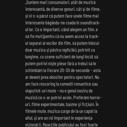
„Suntem mari consumatori, atât de muzică
interesantă, de diverse genuri, cât şi de filme,
şi ni s-a părut că putem face unele filme mai
interesante băgându-ne coada în soundtrack-
ul lor. Ce e important, când alegem un film, e
să fie mut (pentru că nu avem acces la track-
ul separat al vocilor din film, să putem înlocui
doar muzica şi păstra replicile), potrivit ca
lungime, cu scene suficient de lungi încât să
putem potrivi nişte piese fără a trebui să le
schimbăm la fiecare 20-30 de secunde – asta
ar deveni prea obositor pentru spectatori. Nu
am face rescoring la comedii romantice sau
slapstick-uri mute – nu e genul nostru de
muzică ce s-ar potrivi acolo. Preferăm horror-
uri, filme experimentale, basme şi ficţiuni. În
filmele mute, muzica curge de la un capăt la
altul, şi are un rol important în experienţa
vizionării. Reacţiile publicului au fost foarte