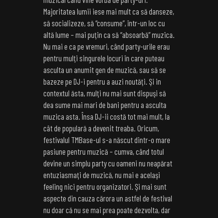
Majoritatea lumii iese mai mult ca să danseze,
să socializeze, să “consume”, într-un loc cu
altă lume – mai puţin ca să “absoarbă” muzica.
Nu mai e ca pe vremuri, când party-urile erau
pentru mulţi singurele locuri în care puteau
asculta un anumit gen de muzică, sau să se
bazeze pe DJ-i pentru a auzi noutăţi. Şi in
contextul ăsta, mulţi nu mai sunt dispuşi să
dea sume mai mari de bani pentru a asculta
muzica asta. Însa DJ-ii costă tot mai mult, la
cât de populară a devenit treaba. Oricum,
festivalul TMBase-ul s-a născut dintr-o mare
pasiune pentru muzică – cumva, când totul
devine un simplu party cu oameni nu neapărat
entuziasmaţi de muzică, nu mai e acelaşi
feeling nici pentru organizatori. Şi mai sunt
aspecte din cauza cărora un astfel de festival
nu doar că nu se mai prea poate dezvolta, dar