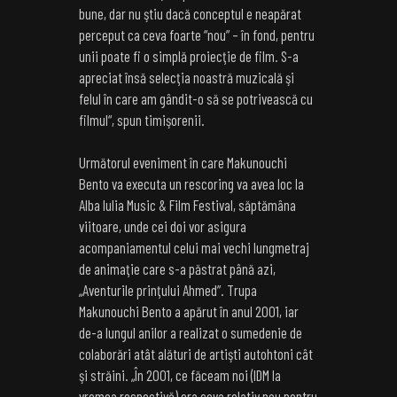
bune, dar nu ştiu dacă conceptul e neapărat
perceput ca ceva foarte “nou” – în fond, pentru
unii poate fi o simplă proiecţie de film. S-a
apreciat însă selecţia noastră muzicală şi
felul în care am gândit-o să se potrivească cu
filmul“, spun timişorenii.
Următorul eveniment în care Makunouchi
Bento va executa un rescoring va avea loc la
Alba Iulia Music & Film Festival, săptămâna
viitoare, unde cei doi vor asigura
acompaniamentul celui mai vechi lungmetraj
de animaţie care s-a păstrat până azi,
„Aventurile prinţului Ahmed”. Trupa
Makunouchi Bento a apărut în anul 2001, iar
de-a lungul anilor a realizat o sumedenie de
colaborări atât alături de artişti autohtoni cât
şi străini. „În 2001, ce făceam noi (IDM la
vremea respectivă) era ceva relativ nou pentru