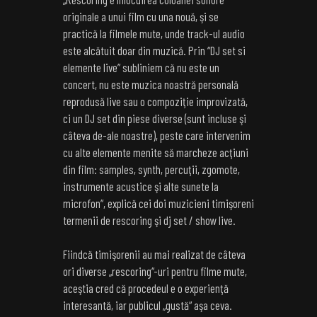
originale a unui film cu una nouă, şi se
practică la filmele mute, unde track-ul audio
este alcătuit doar din muzică. Prin “DJ set si
elemente live” subliniem că nu este un
concert, nu este muzica noastră personală
reprodusă live sau o compoziţie improvizată,
ci un DJ set din piese diverse (sunt incluse şi
câteva de-ale noastre), peste care intervenim
cu alte elemente menite să marcheze acţiuni
din film: samples, synth, percuţii, zgomote,
instrumente acustice şi alte sunete la
microfon“, explică cei doi muzicieni timişoreni
termenii de rescoring şi dj set / show live.
Fiindcă timişorenii au mai realizat de câteva
ori diverse „rescoring“-uri pentru filme mute,
aceştia cred că procedeul e o experienţă
interesantă, iar publicul „gustă“ aşa ceva.