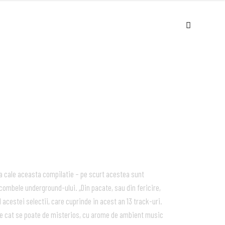
USIC
VIDEOS
LIVE
ABOUT
la cale aceasta compilatie – pe scurt acestea sunt
ombele underground-ului. „Din pacate, sau din fericire,
 acestei selectii, care cuprinde in acest an 13 track-uri.
ste cat se poate de misterios, cu arome de ambient music