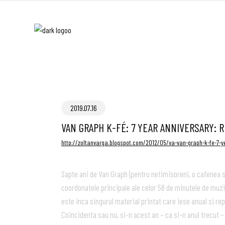
2019.07.16
VAN GRAPH K-FÉ: 7 YEAR ANNIVERSARY: R
http://zoltanvarga.blogspot.com/2012/05/va-van-graph-k-fe-7-y
Sapte ani de Van Graph (pentru netimisoreni, o cafenea s
coordonatele principale ale celor 58 de minutele de muzi
este inca singurul material printat care iese anual si re
Coincidenta sau nu, si-n acest an – ca si-n anul trecut 