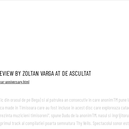
FRONT
M
EVIEW BY ZOLTAN VARGA AT DE ASCULTAT
ear-anniversary.html
ic din orasul de pe Bega) si al patrulea an consecutiv in care anonimTM pune 
ca made in Timisoara care au fost incluse in acest disc care exploreaza catac
prezinta muzicieni timisoreni“, spune Dudu de la anonimTM, nasul si ingrijitorul
– primul track al compilatiei poarta semnatura Thy Veils. Spectacolul sonor e