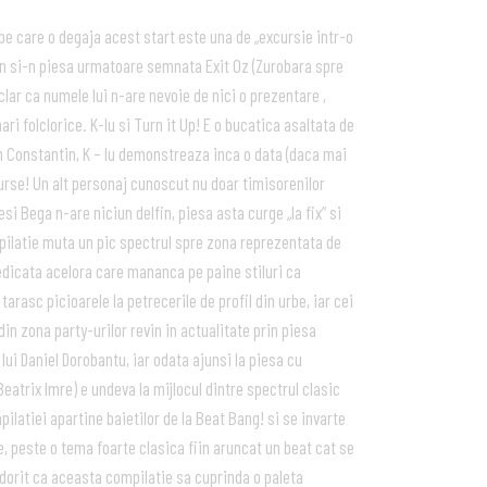
 pe care o degaja acest start este una de „excursie intr-o
lin si-n piesa urmatoare semnata Exit Oz (Zurobara spre
clar ca numele lui n-are nevoie de nici o prezentare ,
ri folclorice. K-lu si Turn it Up! E o bucatica asaltata de
n Constantin, K – lu demonstreaza inca o data (daca mai
urse! Un alt personaj cunoscut nu doar timisorenilor
si Bega n-are niciun delfin, piesa asta curge „la fix” si
pilatie muta un pic spectrul spre zona reprezentata de
dedicata acelora care mananca pe paine stiluri ca
rasc picioarele la petrecerile de profil din urbe, iar cei
 zona party-urilor revin in actualitate prin piesa
lui Daniel Dorobantu, iar odata ajunsi la piesa cu
Beatrix Imre) e undeva la mijlocul dintre spectrul clasic
ilatiei apartine baietilor de la Beat Bang! si se invarte
e, peste o tema foarte clasica fiin aruncat un beat cat se
dorit ca aceasta compilatie sa cuprinda o paleta