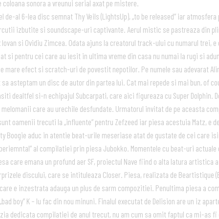
e coloana sonora a vreunui serial axat pe mistere.
l de-al 6-lea disc semnat Thy Veils (LightsUp), „to be released” iar atmosfera
rcutii izbutite si soundscape-uri captivante. Aerul mistic se pastreaza din p
x Iovan si Ovidiu Zimcea. Odata ajuns la creatorul track-ului cu numarul trei, e 
at si pentru cei care au iesit in ultima vreme din casa nu numai la rugi si aduna
e mare efect si scratch-uri de povestit nepotilor. Pe numele sau adevarat Ali
sa asteptam un disc de autor din partea lui. Cat mai repede si mai bun, of co
siti dealtfel si-n echipajul Subcarpati, care aici figureaza cu Super Dolphin. De
 melomanii care au urechile desfundate. Urmatorul invitat de pe aceasta com
sunt oamenii trecuti la „influente” pentru Zefzeed iar piesa acestuia Matz, e 
Boogie aduc in atentie beat-urile meseriase atat de gustate de cei care isi ta
emntal” al compilatiei prin piesa Jubokko. Momentele cu beat-uri actuale din
esa care emana un profund aer SF, proiectul Nave fiind o alta latura artistica a 
rprizele discului, care se intituleaza Closer. Piesa, realizata de Beartistique (
 cu care e inzestrata adauga un plus de sarm compozitiei. Penultima piesa a comp
bad boy” K – lu fac din nou minuni. Finalul executat de Delision are un iz apart
ia dedicata compilatiei de anul trecut, nu am cum sa omit faptul ca mi-as fi 