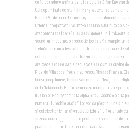
ce iti pot aduce aminte pe ici pe colo de Brian Eno sau d
Cele opt minute de start din Many Waters fac parte din ce
Padure Verde plina de mistere, sound-uri dementiale, pe
Orient), inregistrata live intr-o sesiune sustinuta de Ale
atat pentru acei care isi au sedul general in Timisoara, c
sound-uri moderne, o productie jos palaria, sample-uri d
trebuia) ca e un adevarat maestru si nu ne ramane decat 
este copilul minune al scratch-urilor, Limun, pe care il ga
are toate sansele sa fie degustata asa cum se cuvine de
Ricardo Villalobos, Petre Inspirescu, Rhadoo,Praslea. Ei 
house,deep house, techno sau minimal. Newgotti si Mighty 
de la Makunouchi Bento semneaza momentul „mega – experi
Illusion or Reality semnata Alpha Bite. Taoone e o alta pi
numarul 11 urechile audiofililor vor da piept cu una din su
si cel electronic, iar diversele „brizbriz”-uri orientale
in zona unui reggae modern peste care scratch-urile lui „
poate de modern. Pare monoton, dar exact ca si in recenz