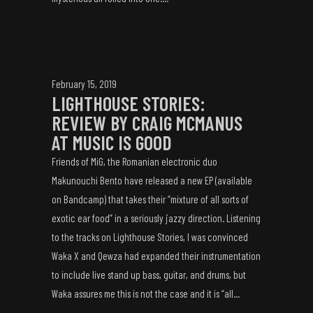
February 15, 2019
LIGHTHOUSE STORIES:
REVIEW BY CRAIG MCMANUS
AT MUSIC IS GOOD
Friends of MiG, the Romanian electronic duo
Makunouchi Bento have released a new EP (available
on Bandcamp) that takes their “mixture of all sorts of
exotic ear food” in a seriously jazzy direction. Listening
to the tracks on Lighthouse Stories, I was convinced
Waka X and Qewza had expanded their instrumentation
to include live stand up bass, guitar, and drums, but
Waka assures me this is not the case and it is “all...