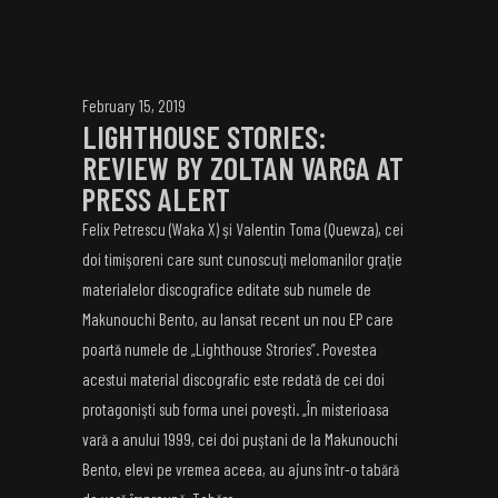
February 15, 2019
LIGHTHOUSE STORIES:
REVIEW BY ZOLTAN VARGA AT
PRESS ALERT
Felix Petrescu (Waka X) şi Valentin Toma (Quewza), cei
doi timişoreni care sunt cunoscuţi melomanilor graţie
materialelor discografice editate sub numele de
Makunouchi Bento, au lansat recent un nou EP care
poartă numele de „Lighthouse Strories”. Povestea
acestui material discografic este redată de cei doi
protagonişti sub forma unei poveşti. „În misterioasa
vară a anului 1999, cei doi puştani de la Makunouchi
Bento, elevi pe vremea aceea, au ajuns într-o tabără