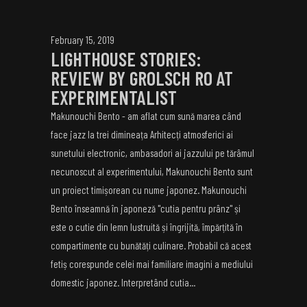
February 15, 2019
LIGHTHOUSE STORIES:
REVIEW BY GROLSCH RO AT
EXPERIMENTALIST
Makunouchi Bento - am aflat cum sună marea când
face jazz la trei dimineața Arhitecți atmosferici ai
sunetului electronic, ambasadori ai jazzului pe tărâmul
necunoscut al experimentului, Makunouchi Bento sunt
un proiect timișorean cu nume japonez. Makunouchi
Bento înseamnă în japoneză "cutia pentru prânz" și
este o cutie din lemn lustruită și îngrijită, împărțită în
compartimente cu bunătăți culinare. Probabil că acest
fetiș corespunde celei mai familiare imagini a mediului
domestic japonez. Interpretând cutia...