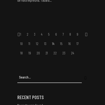
de vară împreună. Tabăra...
1
2
3
4
5
6
7
8
9
10
11
12
13
14
15
16
17
18
19
20
21
22
23
24
RECENT POSTS