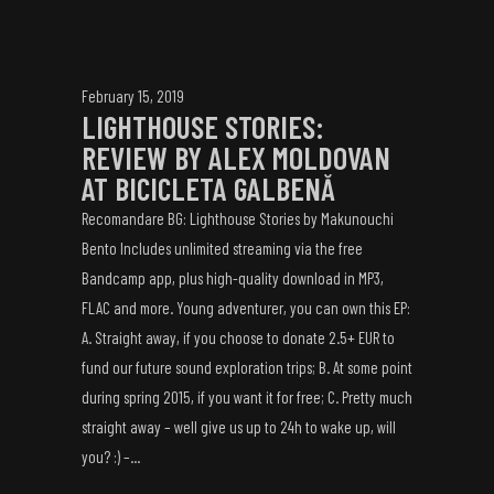
February 15, 2019
LIGHTHOUSE STORIES:
REVIEW BY ALEX MOLDOVAN
AT BICICLETA GALBENĂ
Recomandare BG: Lighthouse Stories by Makunouchi
Bento Includes unlimited streaming via the free
Bandcamp app, plus high-quality download in MP3,
FLAC and more. Young adventurer, you can own this EP:
A. Straight away, if you choose to donate 2.5+ EUR to
fund our future sound exploration trips; B. At some point
during spring 2015, if you want it for free; C. Pretty much
straight away – well give us up to 24h to wake up, will
you? :) –...