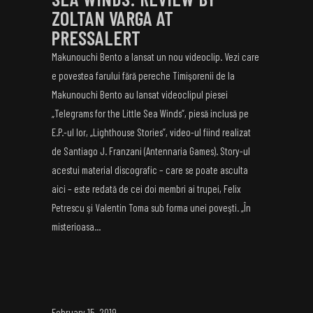
ZOLTAN VARGA AT
PRESSALERT
Makunouchi Bento a lansat un nou videoclip. Vezi care
e povestea farului fără pereche Timişorenii de la
Makunouchi Bento au lansat videoclipul piesei
„Telegrams for the Little Sea Winds“, piesă inclusă pe
E.P.-ul lor, „Lighthouse Stories”, video-ul fiind realizat
de Santiago J. Franzani (Antennaria Games). Story-ul
acestui material discografic – care se poate asculta
aici – este redată de cei doi membri ai trupei, Felix
Petrescu şi Valentin Toma sub forma unei poveşti. „În
misterioasa...
February 15, 2019