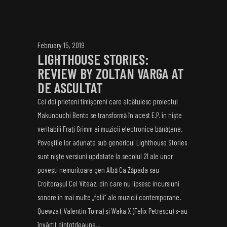
February 15, 2019
LIGHTHOUSE STORIES:
REVIEW BY ZOLTAN VARGA AT
DE ASCULTAT
Cei doi prieteni timişoreni care alcătuiesc proiectul
Makunouchi Bento se transformă în acest E.P. în nişte
veritabili Fraţi Grimm ai muzicii electronice bănăţene.
Poveştile lor adunate sub genericul Lighthouse Stories
sunt nişte versiuni updatate la secolul 21 ale unor
poveşti nemuritoare gen Albă Ca Zăpada sau
Croitoraşul Cel Viteaz, din care nu lipsesc incursiuni
sonore în mai multe „felii“ ale muzicii contemporane.
Quewza ( Valentin Toma) şi Waka X (Felix Petrescu) s-au
învârtit dintotdeauna...