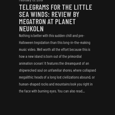
TELEGRAMS FOR THE LITTLE
SEA WINDS: REVIEW BY
MEGATRON AT PLANET
NEUKOLN
Nothing is better with this sudden chill and pre-
Halloween trepidation than this long-in-the-making
music video. Well worth all the effort because this is
how a new island is born out of the primordial
animation ocean! It features the dreamquest of an
shipwrecked soul on unfamiliar shores, where collapsed
megalithic heads of a long lost civilizations abound, or
human-shaped rocks and mountains look you right in
the face with burning eyes. You can also read...