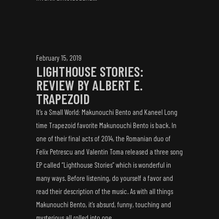
February 15, 2019
LIGHTHOUSE STORIES:
REVIEW BY ALBERT E.
TRAPEZOID
It’s a Small World: Makunouchi Bento and Kaneel Long
time Trapezoid favorite Makunouchi Bento is back. In
one of their final acts of 2014, the Romanian duo of
Felix Petrescu and Valentin Toma released a three song
EP called “Lighthouse Stories” which is wonderful in
many ways. Before listening, do yourself a favor and
read their description of the music. As with all things
Makunouchi Bento, it’s absurd, funny, touching and
mysterious all rolled into one....