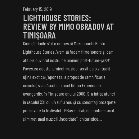
February 15, 2019
LIGHTHOUSE STORIES:
REVIEW BY MIMO OBRADOV AT
TIMIŞOARA
Cînd gîndurile sînt o orchestră Makunouchi Bento -
Lighthouse Stories „Vrem să facem filme sonore şi cam
atît. Pe cuvîntul nostru de pionieri post-future-jazz!”
Povestea acestui proiect muzical servit ca o virtuală
ujină exotică (japoneză, a propos de semnificaţia
numelui) s-a născut din acel Urban Experience
avangardist în Timişoara anului 2000. S-a intrat atunci
în secolul XXI cu un suflu nou şi cu sonorităţi proaspete
promovate la festivalul TMBase. Iritaţi de conformismul
şi mimetismul muzicii „încordate”, chitaristice,...